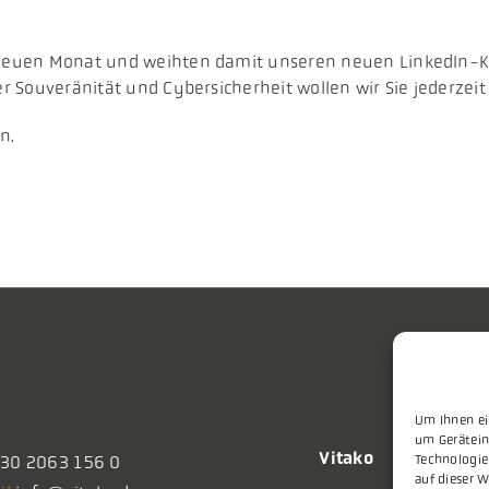
en neuen Monat und weihten damit unseren neuen LinkedIn-K
er Souveränität und Cybersicherheit wollen wir Sie jederzeit
n.
Um Ihnen ei
um Gerätein
Vitako
Technologie
30 2063 156 0
auf dieser W