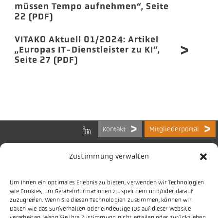
müssen Tempo aufnehmen“, Seite
22 (PDF)
VITAKO Aktuell 01/2024: Artikel
„Europas IT-Dienstleister zu KI“,
Seite 27 (PDF)
Kontakt
Mitgliederportal
Zustimmung verwalten
Um Ihnen ein optimales Erlebnis zu bieten, verwenden wir Technologien
Bundes-Arbeitsgemeinschaft
wie Cookies, um Geräteinformationen zu speichern und/oder darauf
der Kommunalen IT-Dienstleister e.V.
zuzugreifen. Wenn Sie diesen Technologien zustimmen, können wir
Charlottenstraße 65
Daten wie das Surfverhalten oder eindeutige IDs auf dieser Website
10117 Berlin
verarbeiten. Wenn Sie Ihre Zustimmung nicht erteilen oder zurückziehen,