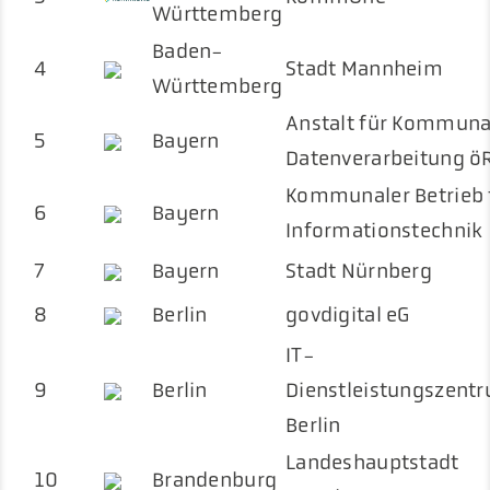
Württemberg
Baden-
4
Stadt Mannheim
Württemberg
Anstalt für Kommuna
5
Bayern
Datenverarbeitung ö
Kommunaler Betrieb 
6
Bayern
Informationstechnik
7
Bayern
Stadt Nürnberg
8
Berlin
govdigital eG
IT-
9
Berlin
Dienstleistungszent
Berlin
Landeshauptstadt
10
Brandenburg