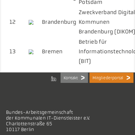
Potsdam
Zweckverband Digita
12
Brandenburg
Kommunen
Brandenburg (DIKOM
Betrieb für
13
Bremen
Informationstechnol
(BIT)
Kontakt
Mitgliederportal
Bundes-Arbeitsgemeinschaft
der Kommunalen IT-Dienstleister e.V.
Charlottenstraße 65
10117 Berlin