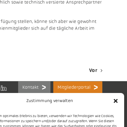
lich sowie technisch versierte Ansprechpartner
rfügung stellen, könne sich aber wie gewohnt
enmitglieder sich auf die tägliche Arbeit im
Vor
Kontakt
Mitgliederportal
Zustimmung verwalten
n optimales Erlebnis zu bieten, verwenden wir Technologien wie Cookies,
formationen zu speichern und/oder darauf zuzugreifen. Wenn Sie diesen
Themen
Stellenmarkt
n zustimmen, können wir Daten wie das Surfverhalten oder eindeutige IDs