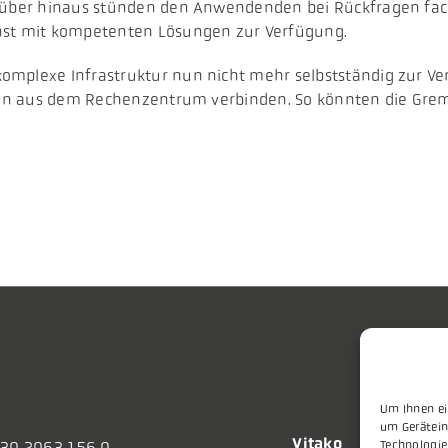
arüber hinaus stünden den Anwendenden bei Rückfragen fach
st mit kompetenten Lösungen zur Verfügung.
omplexe Infrastruktur nun nicht mehr selbstständig zur Ve
tion aus dem Rechenzentrum verbinden. So könnten die Gremi
Um Ihnen ei
um Gerätein
Vitako
30 2063 156 0
Technologie