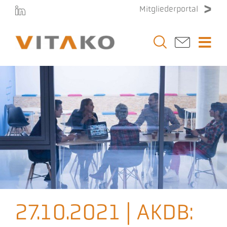
Zum
Mitgliederportal
Inhalt
springen
Togg
Navi
Vitako
Themen
Stellenmarkt
Veranstaltungen
27.10.2021 | AKDB:
Presse