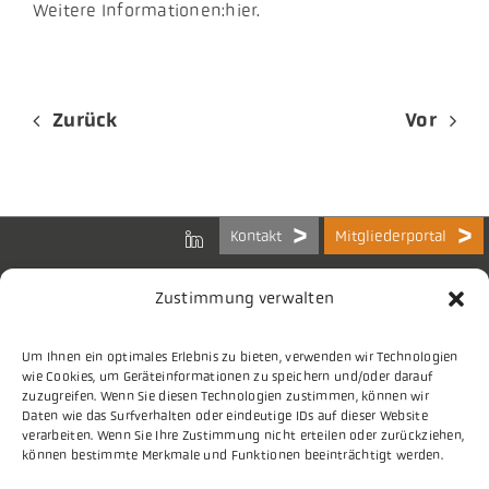
Weitere Informationen:hier.
Zurück
Vor
Kontakt
Mitgliederportal
Zustimmung verwalten
Um Ihnen ein optimales Erlebnis zu bieten, verwenden wir Technologien
Bundes-Arbeitsgemeinschaft
wie Cookies, um Geräteinformationen zu speichern und/oder darauf
der Kommunalen IT-Dienstleister e.V.
zuzugreifen. Wenn Sie diesen Technologien zustimmen, können wir
Charlottenstraße 65
Daten wie das Surfverhalten oder eindeutige IDs auf dieser Website
10117 Berlin
verarbeiten. Wenn Sie Ihre Zustimmung nicht erteilen oder zurückziehen,
können bestimmte Merkmale und Funktionen beeinträchtigt werden.