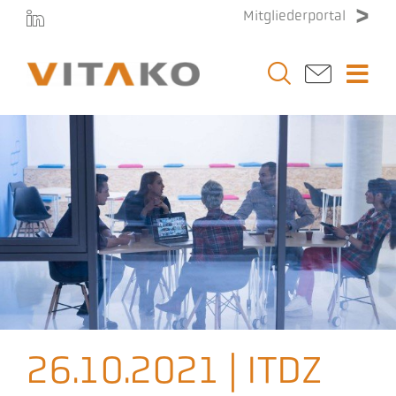
Zum
Mitgliederportal
Inhalt
springen
Togg
Navi
Vitako
Themen
Stellenmarkt
Veranstaltungen
26.10.2021 | ITDZ
Presse