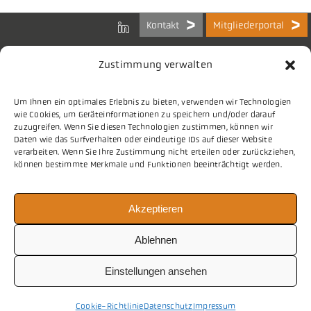
Kontakt
Mitgliederportal
Zustimmung verwalten
Um Ihnen ein optimales Erlebnis zu bieten, verwenden wir Technologien
Bundes-Arbeitsgemeinschaft
wie Cookies, um Geräteinformationen zu speichern und/oder darauf
der Kommunalen IT-Dienstleister e.V.
zuzugreifen. Wenn Sie diesen Technologien zustimmen, können wir
Charlottenstraße 65
Daten wie das Surfverhalten oder eindeutige IDs auf dieser Website
10117 Berlin
verarbeiten. Wenn Sie Ihre Zustimmung nicht erteilen oder zurückziehen,
können bestimmte Merkmale und Funktionen beeinträchtigt werden.
Tel.
030 2063 156 0
Akzeptieren
E-Mail
info@vitako.de
Web
www.vitako.de
Ablehnen
Einstellungen ansehen
Cookie-Richtlinie
Datenschutz
Impressum