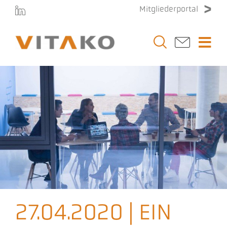
Zum
Mitgliederportal
Inhalt
springen
Togg
Navi
Vitako
Themen
Stellenmarkt
Veranstaltungen
27.04.2020 | EIN
Presse