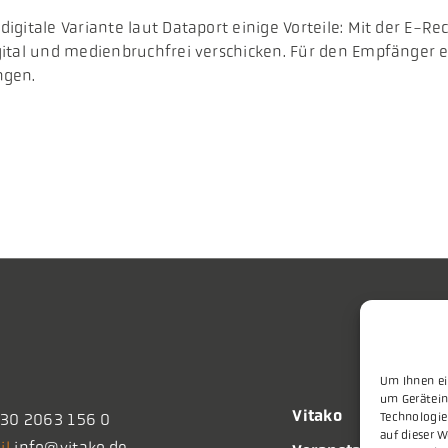
igitale Variante laut Dataport einige Vorteile: Mit der E-
gital und medienbruchfrei verschicken. Für den Empfänger 
ngen.
Um Ihnen ei
um Gerätein
Vitako
30 2063 156 0
Technologie
auf dieser W
il
info@vitako.de