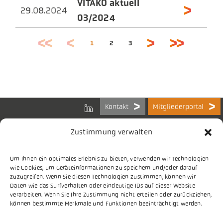
VITAKO aktuell
29.08.2024
03/2024
1
2
3
Kontakt
Mitgliederportal
Zustimmung verwalten
Um Ihnen ein optimales Erlebnis zu bieten, verwenden wir Technologien
Bundes-Arbeitsgemeinschaft
wie Cookies, um Geräteinformationen zu speichern und/oder darauf
der Kommunalen IT-Dienstleister e.V.
zuzugreifen. Wenn Sie diesen Technologien zustimmen, können wir
Charlottenstraße 65
Daten wie das Surfverhalten oder eindeutige IDs auf dieser Website
10117 Berlin
verarbeiten. Wenn Sie Ihre Zustimmung nicht erteilen oder zurückziehen,
können bestimmte Merkmale und Funktionen beeinträchtigt werden.