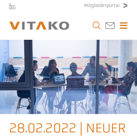
Zum
Mitgliederportal
Inhalt
springen
Togg
Navi
Vitako
Themen
Stellenmarkt
Veranstaltungen
28.02.2022 | NEUER
Presse