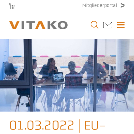
Zum
Mitgliederportal
Inhalt
springen
Togg
Navi
Vitako
Themen
Stellenmarkt
Veranstaltungen
01.03.2022 | EU-
Presse