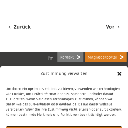
Zurück
Vor
Kontakt
Mitgliederportal
Zustimmung verwalten
Um Ihnen ein optimales Erlebnis zu bieten, verwenden wir Technologien
Bundes-Arbeitsgemeinschaft
wie Cookies, um Geräteinformationen zu speichern und/oder darauf
der Kommunalen IT-Dienstleister e.V.
zuzugreifen. Wenn Sie diesen Technologien zustimmen, können wir
Charlottenstraße 65
Daten wie das Surfverhalten oder eindeutige IDs auf dieser Website
10117 Berlin
verarbeiten. Wenn Sie Ihre Zustimmung nicht erteilen oder zurückziehen,
können bestimmte Merkmale und Funktionen beeinträchtigt werden.
Tel.
030 2063 156 0