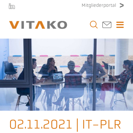
Zum
Mitgliederportal
Inhalt
springen
Togg
Navi
Vitako
Themen
Stellenmarkt
Veranstaltungen
02.11.2021 | IT-PLR
Presse