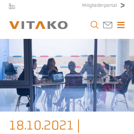
Zum
Mitgliederportal
Inhalt
springen
Togg
Navi
Vitako
Themen
Stellenmarkt
Veranstaltungen
18.10.2021 |
Presse