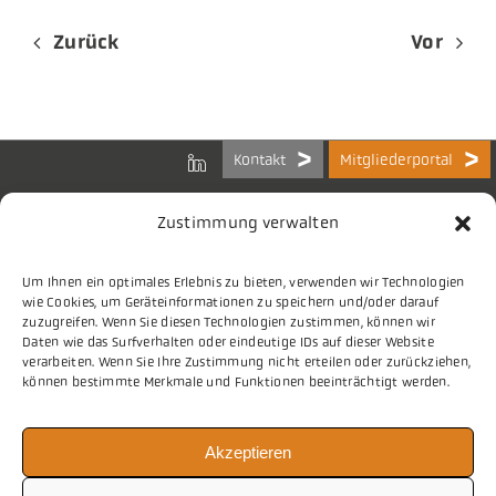
Zurück
Vor
Kontakt
Mitgliederportal
Zustimmung verwalten
Um Ihnen ein optimales Erlebnis zu bieten, verwenden wir Technologien
Bundes-Arbeitsgemeinschaft
wie Cookies, um Geräteinformationen zu speichern und/oder darauf
der Kommunalen IT-Dienstleister e.V.
zuzugreifen. Wenn Sie diesen Technologien zustimmen, können wir
Charlottenstraße 65
Daten wie das Surfverhalten oder eindeutige IDs auf dieser Website
10117 Berlin
verarbeiten. Wenn Sie Ihre Zustimmung nicht erteilen oder zurückziehen,
können bestimmte Merkmale und Funktionen beeinträchtigt werden.
Tel.
030 2063 156 0
Akzeptieren
E-Mail
info@vitako.de
Web
www.vitako.de