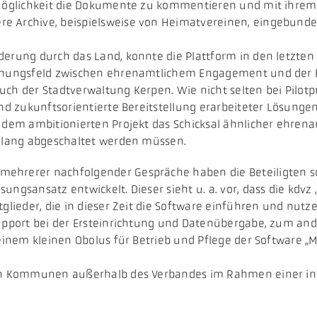
 Möglichkeit die Dokumente zu kommentieren und mit ihrem 
e Archive, beispielsweise von Heimatvereinen, eingebunde
derung durch das Land, konnte die Plattform in den letzten
annungsfeld zwischen ehrenamtlichem Engagement und der 
uch der Stadtverwaltung Kerpen. Wie nicht selten bei Pilo
und zukunftsorientierte Bereitstellung erarbeiteter Lösung
 dem ambitionierten Projekt das Schicksal ähnlicher ehrena
r lang abgeschaltet werden müssen.
ehrerer nachfolgender Gespräche haben die Beteiligten so
ungsansatz entwickelt. Dieser sieht u. a. vor, dass die kdv
tglieder, die in dieser Zeit die Software einführen und nu
Support bei der Ersteinrichtung und Datenübergabe, zum an
 einem kleinen Obolus für Betrieb und Pflege der Software „
len Kommunen außerhalb des Verbandes im Rahmen einer in