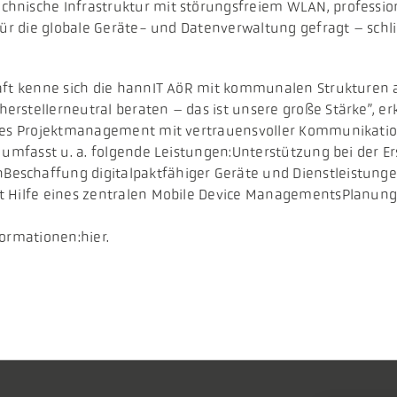
hnische Infrastruktur mit störungsfreiem WLAN, profession
für die globale Geräte- und Datenverwaltung gefragt – schl
aft kenne sich die hannIT AöR mit kommunalen Strukturen au
erstellerneutral beraten – das ist unsere große Stärke”,
ntes Projektmanagement mit vertrauensvoller Kommunikatio
T umfasst u. a. folgende Leistungen:Unterstützung bei der 
chaffung digitalpaktfähiger Geräte und Dienstleistungen (z
it Hilfe eines zentralen Mobile Device ManagementsPlanu
formationen:hier.