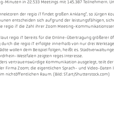
ng-Minuten in 22.533 Meetings mit 145.387 Teilnehmern. U
ktoren der regio iT findet großen Anklang”, so Jürgen Kouhl
en entscheiden sich aufgrund der leistungsfähigen, sicher
ie regio iT die Zahl ihrer Zoom Meeting-Kommunikationsser
laut regio iT bereits für die Online-Übertragung größerer ö
durch die regio iT erfolgte innerhalb von nur drei Werktag
tädte wollen dem Beispiel folgen, heißt es. Stadtverwaltu
rdrhein-Westfalen zeigten reges Interesse.
ers vertrauenswürdige Kommunikation ausgelegt, teilt der 
der Firma Zoom; die eigentlichen Sprach- und Video-Daten l
 im nichtöffentlichen Raum. (Bild: ST.art/Shutterstock.com)