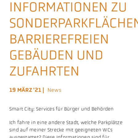
INFORMATIONEN ZU
Aktuelles
SONDERPARKFLÄCHEN
Podcast
BARRIEREFREIEN
GEBÄUDEN UND
ZUFAHRTEN
19 MÄRZ '21 |
News
Smart City: Services für Bürger und Behörden
Ich fahre in eine andere Stadt, welche Parkplätze
sind auf meiner Strecke mit geeigneten WCs
ausgestattet? Diese Informationen sind für