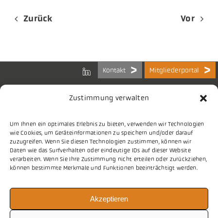
Zurück
Vor
Kontakt
Mitgliederportal
Zustimmung verwalten
Um Ihnen ein optimales Erlebnis zu bieten, verwenden wir Technologien
Bundes-Arbeitsgemeinschaft
wie Cookies, um Geräteinformationen zu speichern und/oder darauf
der Kommunalen IT-Dienstleister e.V.
zuzugreifen. Wenn Sie diesen Technologien zustimmen, können wir
Charlottenstraße 65
Daten wie das Surfverhalten oder eindeutige IDs auf dieser Website
10117 Berlin
verarbeiten. Wenn Sie Ihre Zustimmung nicht erteilen oder zurückziehen,
können bestimmte Merkmale und Funktionen beeinträchtigt werden.
Tel.
030 2063 156 0
Akzeptieren
E-Mail
info@vitako.de
Web
www.vitako.de