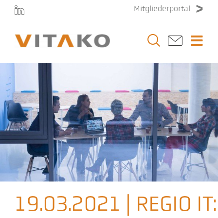
Zum
Mitgliederportal
Inhalt
springen
Togg
Navi
Vitako
Themen
Stellenmarkt
Veranstaltungen
19.03.2021 | REGIO IT:
Presse