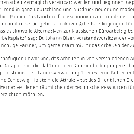
enarbeit vertraglich vereinbart werden und beginnen. Geplan
r Trend in ganz Deutschland und Ausdruck neuer und moderner
t Pionier. Das Land greift diese innovativen Trends gern au
ern damit unser Angebot attraktiver Arbeitsbedingungen für 
 es sinnvolle Alternativen zur klassischen Büroarbeit gibt.
rbeitsplatz“, sagt Dr. Johann Bizer, Vorstandsvorsitzender 
r richtige Partner, um gemeinsam mit ihr das Arbeiten der Z
chäftigten CoWorking, das Arbeiten in von verschiedenen 
. Dataport soll die dafür nötigen Rahmenbedingungen scha
g-holsteinischen Landesverwaltung über externe Betreiber b
Land Schleswig-Holstein die Attraktivität des Öffentlichen
lternative, denen räumliche oder technische Ressourcen für 
verzichten möchten.