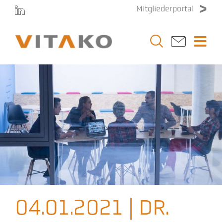
Zum
Mitgliederportal
Inhalt
springen
Togg
Navi
Vitako
Themen
Stellenmarkt
Veranstaltungen
04.01.2021 | DR.
Presse