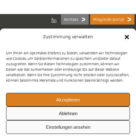
Kontakt
Mitgliederportal
Zustimmung verwalten
Um Ihnen ein optimales Erlebnis zu bieten, verwenden wir Technologien
Bundes-Arbeitsgemeinschaft
wie Cookies, um Geräteinformationen zu speichern und/oder darauf
der Kommunalen IT-Dienstleister e.V.
zuzugreifen. Wenn Sie diesen Technologien zustimmen, können wir
Charlottenstraße 65
Daten wie das Surfverhalten oder eindeutige IDs auf dieser Website
10117 Berlin
verarbeiten. Wenn Sie Ihre Zustimmung nicht erteilen oder zurückziehen,
können bestimmte Merkmale und Funktionen beeinträchtigt werden.
Tel.
030 2063 156 0
Akzeptieren
E-Mail
info@vitako.de
Web
www.vitako.de
Ablehnen
Einstellungen ansehen