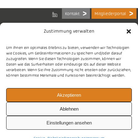
Kontakt
Mitgliederportal
Zustimmung verwalten
Um Ihnen ein optimales Erlebnis zu bieten, verwenden wir Technologien
Bundes-Arbeitsgemeinschaft
wie Cookies, um Geräteinformationen zu speichern und/oder darauf
der Kommunalen IT-Dienstleister e.V.
zuzugreifen. Wenn Sie diesen Technologien zustimmen, können wir
Charlottenstraße 65
Daten wie das Surfverhalten oder eindeutige IDs auf dieser Website
10117 Berlin
verarbeiten. Wenn Sie Ihre Zustimmung nicht erteilen oder zurückziehen,
können bestimmte Merkmale und Funktionen beeinträchtigt werden.
Tel.
030 2063 156 0
Akzeptieren
E-Mail
info@vitako.de
Web
www.vitako.de
Ablehnen
Einstellungen ansehen