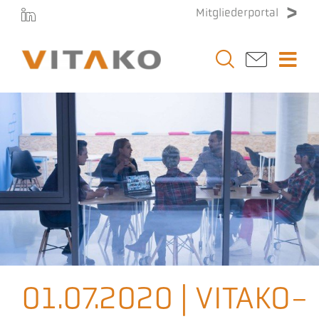
Zum
Mitgliederportal
Inhalt
springen
Togg
Navi
Vitako
Themen
Stellenmarkt
Veranstaltungen
01.07.2020 | VITAKO-
Presse