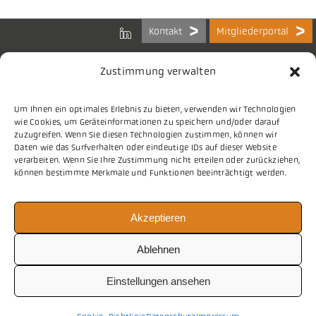
Kontakt
Mitgliederportal
Zustimmung verwalten
Um Ihnen ein optimales Erlebnis zu bieten, verwenden wir Technologien
Bundes-Arbeitsgemeinschaft
wie Cookies, um Geräteinformationen zu speichern und/oder darauf
der Kommunalen IT-Dienstleister e.V.
zuzugreifen. Wenn Sie diesen Technologien zustimmen, können wir
Charlottenstraße 65
Daten wie das Surfverhalten oder eindeutige IDs auf dieser Website
10117 Berlin
verarbeiten. Wenn Sie Ihre Zustimmung nicht erteilen oder zurückziehen,
können bestimmte Merkmale und Funktionen beeinträchtigt werden.
Tel.
030 2063 156 0
Akzeptieren
E-Mail
info@vitako.de
Web
www.vitako.de
Ablehnen
Einstellungen ansehen