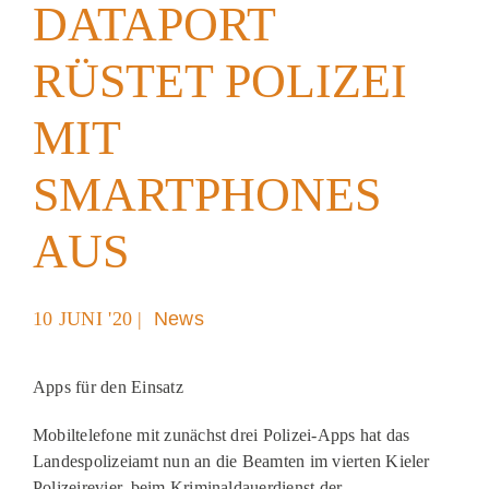
DATAPORT
Akt
RÜSTET POLIZEI
Pod
MIT
SMARTPHONES
AUS
10 JUNI '20 |
News
Apps für den Einsatz
Mobiltelefone mit zunächst drei Polizei-Apps hat das
Landespolizeiamt nun an die Beamten im vierten Kieler
Polizeirevier, beim Kriminaldauerdienst der