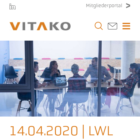
Zum
Mitgliederportal
Inhalt
springen
Togg
Navi
Vitako
Themen
Stellenmarkt
Veranstaltungen
14.04.2020 | LWL
Presse