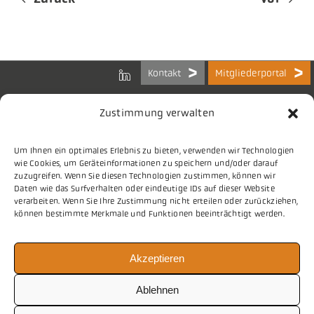
Kontakt
Mitgliederportal
Zustimmung verwalten
Um Ihnen ein optimales Erlebnis zu bieten, verwenden wir Technologien
Bundes-Arbeitsgemeinschaft
wie Cookies, um Geräteinformationen zu speichern und/oder darauf
der Kommunalen IT-Dienstleister e.V.
zuzugreifen. Wenn Sie diesen Technologien zustimmen, können wir
Charlottenstraße 65
Daten wie das Surfverhalten oder eindeutige IDs auf dieser Website
10117 Berlin
verarbeiten. Wenn Sie Ihre Zustimmung nicht erteilen oder zurückziehen,
können bestimmte Merkmale und Funktionen beeinträchtigt werden.
Tel.
030 2063 156 0
Akzeptieren
E-Mail
info@vitako.de
Web
www.vitako.de
Ablehnen