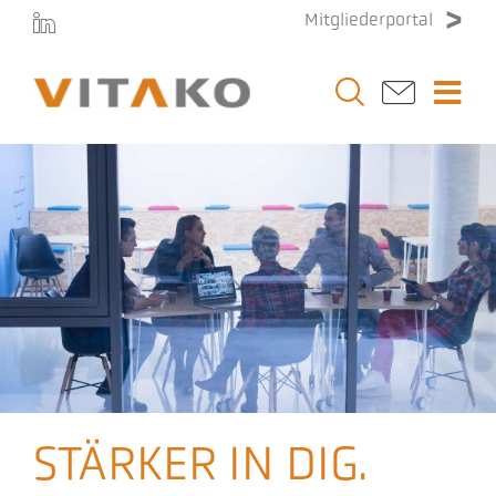
Zum
Mitgliederportal
Inhalt
springen
Togg
Navi
Vitako
Themen
Stellenmarkt
Veranstaltungen
STÄRKER IN DIG.
Presse