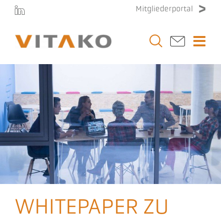
Zum
Mitgliederportal
Inhalt
springen
Togg
Navi
Vitako
Themen
Stellenmarkt
Veranstaltungen
WHITEPAPER ZU
Presse