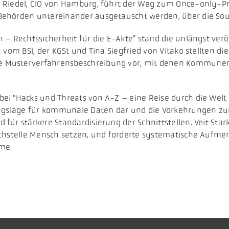
n Riedel, CIO von Hamburg, führt der Weg zum Once-only-P
ehörden untereinander ausgetauscht werden, über die Souv
 – Rechtssicherheit für die E-Akte” stand die unlängst ver
vom BSI, der KGSt und Tina Siegfried von Vitako stellten di
 Musterverfahrensbeschreibung vor, mit denen Kommunen 
ei “Hacks und Threats von A-Z – eine Reise durch die Welt 
ngslage für kommunale Daten dar und die Vorkehrungen zur 
ür stärkere Standardisierung der Schnittstellen. Veit Star
achstelle Mensch setzen, und forderte systematische Aufm
eme.