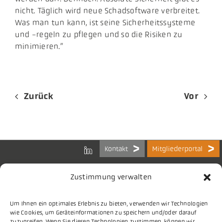
nicht. Täglich wird neue Schadsoftware verbreitet.
Was man tun kann, ist seine Sicherheitssysteme
und -regeln zu pflegen und so die Risiken zu
minimieren.”
Zurück
Vor
Kontakt
Mitgliederportal
Zustimmung verwalten
Um Ihnen ein optimales Erlebnis zu bieten, verwenden wir Technologien
Bundes-Arbeitsgemeinschaft
wie Cookies, um Geräteinformationen zu speichern und/oder darauf
der Kommunalen IT-Dienstleister e.V.
zuzugreifen. Wenn Sie diesen Technologien zustimmen, können wir