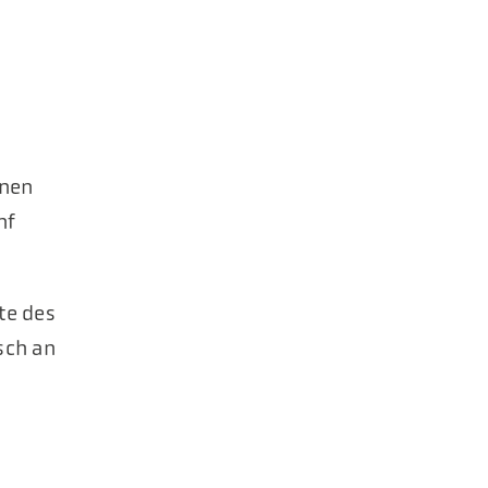
nnen
nf
te des
sch an