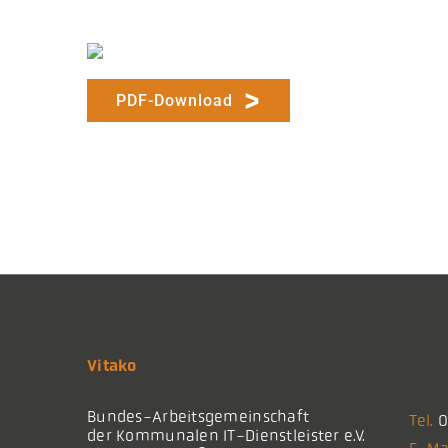
PDF-Download
Vitako
Bundes-Arbeitsgemeinschaft
Tel.
0
der Kommunalen IT-Dienstleister e.V.