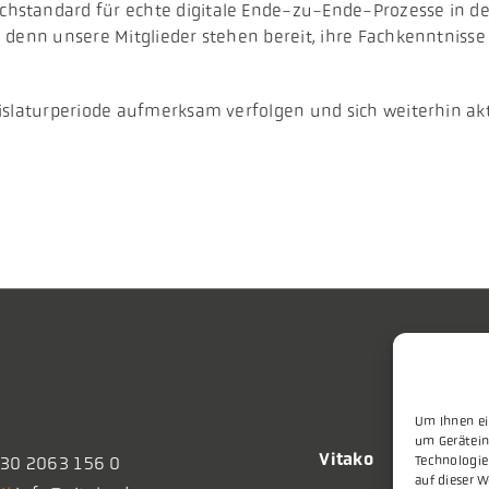
hstandard für echte digitale Ende-zu-Ende-Prozesse in de
 denn unsere Mitglieder stehen bereit, ihre Fachkenntniss
islaturperiode aufmerksam verfolgen und sich weiterhin ak
Um Ihnen ei
um Gerätein
Vitako
Technologie
30 2063 156 0
auf dieser W