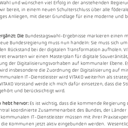
 Wahl und wünschen viel Erfolg in der anstehenden Regie
ir bereit, in einem neuen Schulterschluss über alle föderal
tiges Anliegen, mit dieser Grundlage für eine moderne und 
rgänzt: Die
Bundestagswahl-Ergebnisse markieren einen mö
 neue Bundesregierung muss nun handeln: Sie muss sich um i
en Rückstand bei der digitalen Transformation aufholen. V
ret erwarten wir einen Masterplan für digitale Souveränitä
rung der Digitalisierungsvorhaben auf kommunaler Ebene. 
ird insbesondere die Zuordnung der Digitalisierung auf mini
munalen IT-Dienstleister wird VITAKO weiterhin als strateg
ITAKO Vorstand werde ich mich dafür einsetzen, dass die S
ehört und berücksichtigt wird.
n hebt hervor:
Es ist wichtig, dass die kommende Regierung 
zentral koordinierte Zusammenarbeit des Bundes, der Lände
 kommunalen IT-Dienstleister müssen mit ihrer Praxisexper
n die Kommunen jetzt aktiv eingebunden werden. Wesentlich