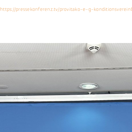
r
https://pressekonferenz.tv/provitako-e-g-konditionsvere