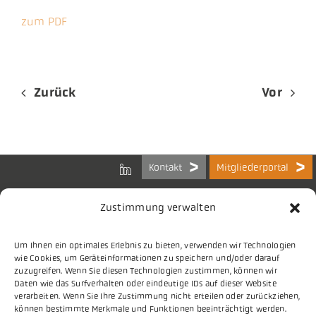
zum PDF
Zurück
Vor
Kontakt
Mitgliederportal
Zustimmung verwalten
Um Ihnen ein optimales Erlebnis zu bieten, verwenden wir Technologien
Bundes-Arbeitsgemeinschaft
wie Cookies, um Geräteinformationen zu speichern und/oder darauf
der Kommunalen IT-Dienstleister e.V.
zuzugreifen. Wenn Sie diesen Technologien zustimmen, können wir
Charlottenstraße 65
Daten wie das Surfverhalten oder eindeutige IDs auf dieser Website
10117 Berlin
verarbeiten. Wenn Sie Ihre Zustimmung nicht erteilen oder zurückziehen,
können bestimmte Merkmale und Funktionen beeinträchtigt werden.