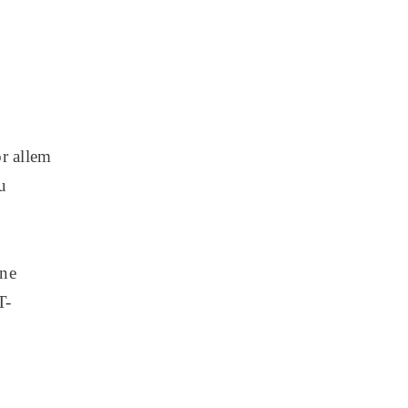
r allem
u
ine
T-