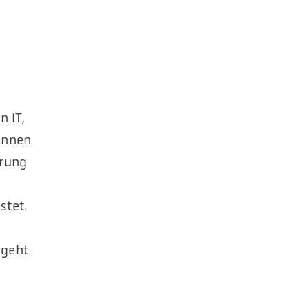
 IT,
önnen
erung
stet.
 geht