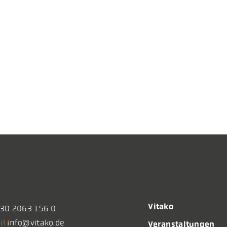
Vitako
30 2063 156 0
il
info@vitako.de
Veranstaltungen