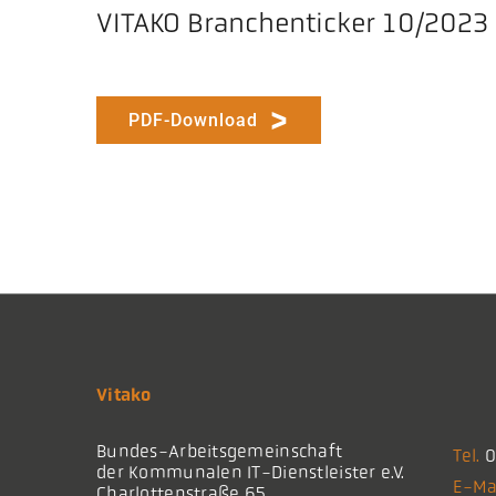
VITAKO Branchenticker 10/2023
PDF-Download
Vitako
Bundes-Arbeitsgemeinschaft
Tel.
0
der Kommunalen IT-Dienstleister e.V.
E-Ma
Charlottenstraße 65