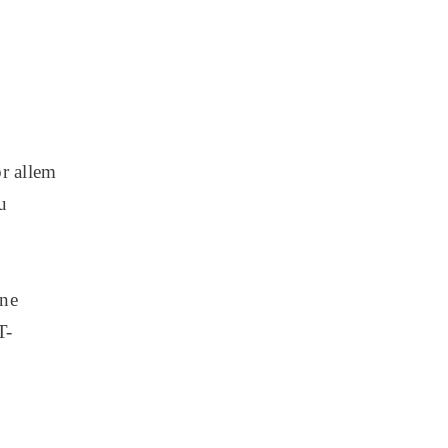
r allem
u
ine
T-