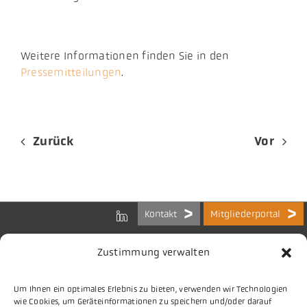
Weitere Informationen finden Sie in den
Pressemitteilungen
.
Zurück
Vor
Kontakt
Mitgliederportal
Zustimmung verwalten
Um Ihnen ein optimales Erlebnis zu bieten, verwenden wir Technologien
Bundes-Arbeitsgemeinschaft
wie Cookies, um Geräteinformationen zu speichern und/oder darauf
der Kommunalen IT-Dienstleister e.V.