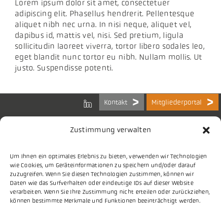
Lorem ipsum dolor sit amet, consectetuer
Aktuelles
adipiscing elit. Phasellus hendrerit. Pellentesque
aliquet nibh nec urna. In nisi neque, aliquet vel,
dapibus id, mattis vel, nisi. Sed pretium, ligula
Podcast
sollicitudin laoreet viverra, tortor libero sodales leo,
eget blandit nunc tortor eu nibh. Nullam mollis. Ut
justo. Suspendisse potenti.
Kontakt
Mitgliederportal
Zustimmung verwalten
Um Ihnen ein optimales Erlebnis zu bieten, verwenden wir Technologien
Bundes-Arbeitsgemeinschaft
wie Cookies, um Geräteinformationen zu speichern und/oder darauf
der Kommunalen IT-Dienstleister e.V.
zuzugreifen. Wenn Sie diesen Technologien zustimmen, können wir
Charlottenstraße 65
Daten wie das Surfverhalten oder eindeutige IDs auf dieser Website
10117 Berlin
verarbeiten. Wenn Sie Ihre Zustimmung nicht erteilen oder zurückziehen,
können bestimmte Merkmale und Funktionen beeinträchtigt werden.