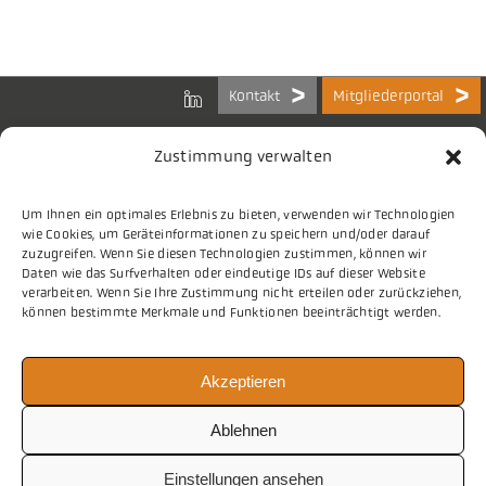
Kontakt
Mitgliederportal
Zustimmung verwalten
Um Ihnen ein optimales Erlebnis zu bieten, verwenden wir Technologien
Bundes-Arbeitsgemeinschaft
wie Cookies, um Geräteinformationen zu speichern und/oder darauf
der Kommunalen IT-Dienstleister e.V.
zuzugreifen. Wenn Sie diesen Technologien zustimmen, können wir
Charlottenstraße 65
Daten wie das Surfverhalten oder eindeutige IDs auf dieser Website
10117 Berlin
verarbeiten. Wenn Sie Ihre Zustimmung nicht erteilen oder zurückziehen,
können bestimmte Merkmale und Funktionen beeinträchtigt werden.
Tel.
030 2063 156 0
Akzeptieren
E-Mail
info@vitako.de
Web
www.vitako.de
Ablehnen
Einstellungen ansehen