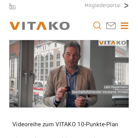
Zum
Mitgliederportal
Inhalt
springen
Togg
Navi
Vitako
Themen
Stellenmarkt
Veranstaltungen
Videoreihe zum VITAKO 10-Punkte-Plan
Presse