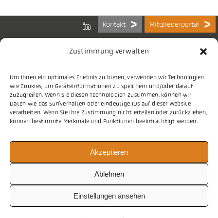
Kontakt
Mitgliederportal
Zustimmung verwalten
Um Ihnen ein optimales Erlebnis zu bieten, verwenden wir Technologien
Bundes-Arbeitsgemeinschaft
wie Cookies, um Geräteinformationen zu speichern und/oder darauf
der Kommunalen IT-Dienstleister e.V.
zuzugreifen. Wenn Sie diesen Technologien zustimmen, können wir
Charlottenstraße 65
Daten wie das Surfverhalten oder eindeutige IDs auf dieser Website
10117 Berlin
verarbeiten. Wenn Sie Ihre Zustimmung nicht erteilen oder zurückziehen,
können bestimmte Merkmale und Funktionen beeinträchtigt werden.
Tel.
030 2063 156 0
Akzeptieren
E-Mail
info@vitako.de
Web
www.vitako.de
Ablehnen
Einstellungen ansehen