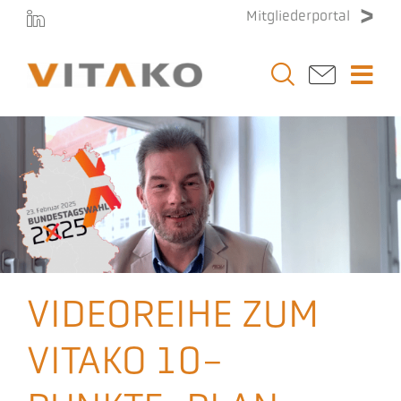
Zum
Mitgliederportal
Inhalt
springen
Togg
Navi
Vitako
Themen
Stellenmarkt
VIDEOREIHE ZUM
Veranstaltungen
VITAKO 10-
Presse