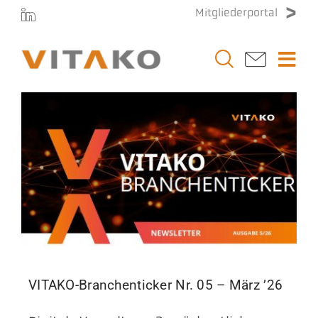
Zum
Mitgliederportal
Inhalt
springen
Togg
Navi
Vitako
Themen
Stellenmarkt
Veranstaltungen
VITAKO-Branchenticker Nr. 05 – März ’26
Presse