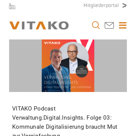
Zum
Mitgliederportal
Inhalt
springen
Togg
Navi
Vitako
Themen
Stellenmarkt
Veranstaltungen
VITAKO Podcast
Verwaltung.Digital.Insights. Folge 03:
Presse
Kommunale Digitalisierung braucht Mut
zur Vereinfachung