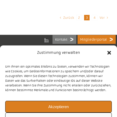
Zurück
Vor
2
3
4
Kontakt
Mitgliederportal
Zustimmung verwalten
Um Ihnen ein optimales Erlebnis zu bieten, verwenden wir Technologien
Bundes-Arbeitsgemeinschaft
wie Cookies, um Geräteinformationen zu speichern und/oder darauf
der Kommunalen IT-Dienstleister e.V.
zuzugreifen. Wenn Sie diesen Technologien zustimmen, können wir
Charlottenstraße 65
Daten wie das Surfverhalten oder eindeutige IDs auf dieser Website
10117 Berlin
verarbeiten. Wenn Sie Ihre Zustimmung nicht erteilen oder zurückziehen,
können bestimmte Merkmale und Funktionen beeinträchtigt werden.
Tel.
030 2063 156 0
Akzeptieren
E-Mail
info@vitako.de
Web
www.vitako.de