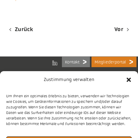
Zurück
Vor
Kontakt
Mitgliederportal
Zustimmung verwalten
Um Ihnen ein optimales Erlebnis zu bieten, verwenden wir Technologien
Bundes-Arbeitsgemeinschaft
wie Cookies, um Geräteinformationen zu speichern und/oder darauf
der Kommunalen IT-Dienstleister e.V.
zuzugreifen. Wenn Sie diesen Technologien zustimmen, können wir
Charlottenstraße 65
Daten wie das Surfverhalten oder eindeutige IDs auf dieser Website
10117 Berlin
verarbeiten. Wenn Sie Ihre Zustimmung nicht erteilen oder zurückziehen,
können bestimmte Merkmale und Funktionen beeinträchtigt werden.