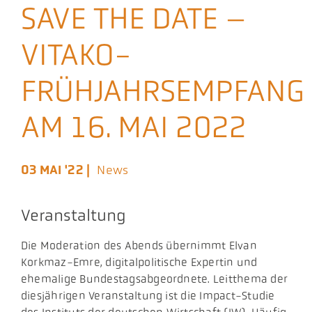
SAVE THE DATE –
Aktuelles
VITAKO-
Podcast
FRÜHJAHRSEMPFANG
AM 16. MAI 2022
03 MAI '22 |
News
Veranstaltung
Die Moderation des Abends übernimmt Elvan
Korkmaz-Emre, digitalpolitische Expertin und
ehemalige Bundestagsabgeordnete. Leitthema der
diesjährigen Veranstaltung ist die Impact-Studie