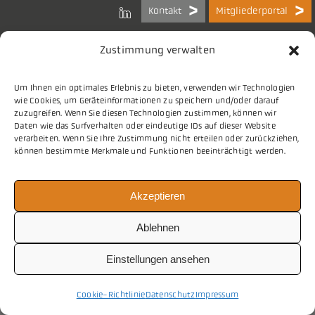
Kontakt
Mitgliederportal
Zustimmung verwalten
Um Ihnen ein optimales Erlebnis zu bieten, verwenden wir Technologien
Bundes-Arbeitsgemeinschaft
wie Cookies, um Geräteinformationen zu speichern und/oder darauf
der Kommunalen IT-Dienstleister e.V.
zuzugreifen. Wenn Sie diesen Technologien zustimmen, können wir
Charlottenstraße 65
Daten wie das Surfverhalten oder eindeutige IDs auf dieser Website
10117 Berlin
verarbeiten. Wenn Sie Ihre Zustimmung nicht erteilen oder zurückziehen,
können bestimmte Merkmale und Funktionen beeinträchtigt werden.
Tel.
030 2063 156 0
Akzeptieren
E-Mail
info@vitako.de
Web
www.vitako.de
Ablehnen
Einstellungen ansehen
Cookie-Richtlinie
Datenschutz
Impressum
Impressum
nach oben
Datenschutz