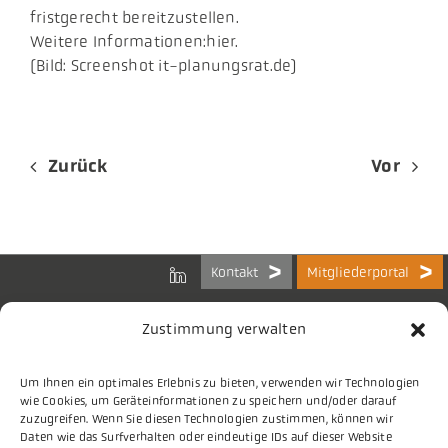
fristgerecht bereitzustellen.
Weitere Informationen:hier.
(Bild: Screenshot it-planungsrat.de)
Zurück
Vor
Kontakt
Mitgliederportal
Zustimmung verwalten
Um Ihnen ein optimales Erlebnis zu bieten, verwenden wir Technologien
Bundes-Arbeitsgemeinschaft
wie Cookies, um Geräteinformationen zu speichern und/oder darauf
der Kommunalen IT-Dienstleister e.V.
zuzugreifen. Wenn Sie diesen Technologien zustimmen, können wir
Charlottenstraße 65
Daten wie das Surfverhalten oder eindeutige IDs auf dieser Website
10117 Berlin