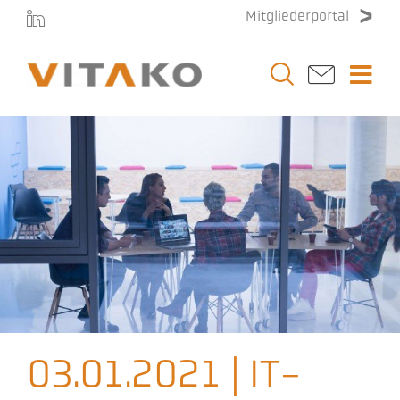
Zum
Mitgliederportal
Inhalt
springen
Togg
Navi
Vitako
Themen
Stellenmarkt
Veranstaltungen
03.01.2021 | IT-
Presse