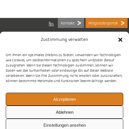
Kontakt
Mitgliederportal
Zustimmung verwalten
Um Ihnen ein optimales Erlebnis zu bieten, verwenden wir Technologien
Bundes-Arbeitsgemeinschaft
wie Cookies, um Geräteinformationen zu speichern und/oder darauf
der Kommunalen IT-Dienstleister e.V.
zuzugreifen. Wenn Sie diesen Technologien zustimmen, können wir
Charlottenstraße 65
Daten wie das Surfverhalten oder eindeutige IDs auf dieser Website
10117 Berlin
verarbeiten. Wenn Sie Ihre Zustimmung nicht erteilen oder zurückziehen,
können bestimmte Merkmale und Funktionen beeinträchtigt werden.
Tel.
030 2063 156 0
Akzeptieren
E-Mail
info@vitako.de
Web
www.vitako.de
Ablehnen
Einstellungen ansehen