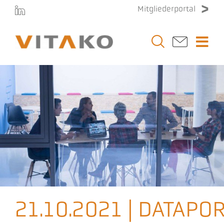
Zum
Mitgliederportal
Inhalt
springen
Togg
Navi
Vitako
Themen
Stellenmarkt
Veranstaltungen
21.10.2021 | DATAPOR
Presse