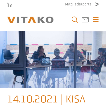
Zum
Mitgliederportal
Inhalt
springen
Togg
Navi
Vitako
Themen
Stellenmarkt
Veranstaltungen
14.10.2021 | KISA
Presse