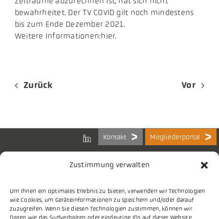
Zeiträume abzurechnen ist, hat sich nicht
bewahrheitet. Der TV COVID gilt noch mindestens
bis zum Ende Dezember 2021.
Weitere Informationen:hier.
Zurück
Vor
Kontakt
Mitgliederportal
Zustimmung verwalten
Um Ihnen ein optimales Erlebnis zu bieten, verwenden wir Technologien
Bundes-Arbeitsgemeinschaft
wie Cookies, um Geräteinformationen zu speichern und/oder darauf
der Kommunalen IT-Dienstleister e.V.
zuzugreifen. Wenn Sie diesen Technologien zustimmen, können wir
Charlottenstraße 65
Daten wie das Surfverhalten oder eindeutige IDs auf dieser Website