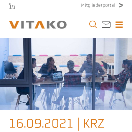
Zum
Mitgliederportal
Inhalt
springen
Togg
Navi
Vitako
Themen
Stellenmarkt
Veranstaltungen
16.09.2021 | KRZ
Presse