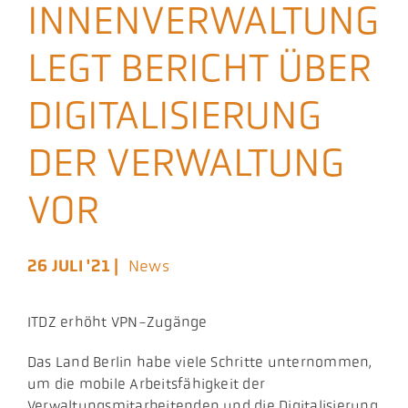
INNENVERWALTUNG
Aktuelles
LEGT BERICHT ÜBER
Podcast
DIGITALISIERUNG
DER VERWALTUNG
VOR
26 JULI '21 |
News
ITDZ erhöht VPN-Zugänge
Das Land Berlin habe viele Schritte unternommen,
um die mobile Arbeitsfähigkeit der
Verwaltungsmitarbeitenden und die Digitalisierung