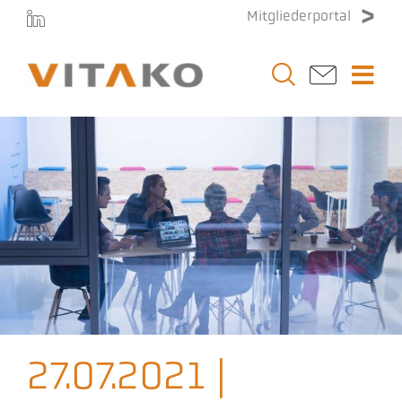
Zum
Mitgliederportal
Inhalt
springen
Togg
Navi
Vitako
Themen
Stellenmarkt
Veranstaltungen
27.07.2021 |
Presse