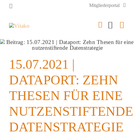
Zum
Mitgliederportal
Inhalt
springen
Togg
Navi
Vitako
15.07.2021 |
Themen
DATAPORT: ZEHN
Stellenmarkt
THESEN FÜR EINE
Veranstaltungen
NUTZENSTIFTENDE
Presse
DATENSTRATEGIE