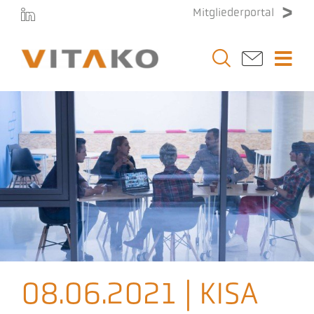
Zum
Mitgliederportal
Inhalt
springen
Togg
Navi
Vitako
Themen
Stellenmarkt
Veranstaltungen
08.06.2021 | KISA
Presse