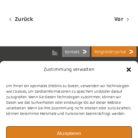
Zurück
Vor
Kontakt
Mitgliederportal
Zustimmung verwalten
Um Ihnen ein optimales Erlebnis zu bieten, verwenden wir Technologien
Bundes-Arbeitsgemeinschaft
wie Cookies, um Geräteinformationen zu speichern und/oder darauf
der Kommunalen IT-Dienstleister e.V.
zuzugreifen. Wenn Sie diesen Technologien zustimmen, können wir
Charlottenstraße 65
Daten wie das Surfverhalten oder eindeutige IDs auf dieser Website
10117 Berlin
verarbeiten. Wenn Sie Ihre Zustimmung nicht erteilen oder zurückziehen,
können bestimmte Merkmale und Funktionen beeinträchtigt werden.
Tel.
030 2063 156 0
Akzeptieren
E-Mail
info@vitako.de